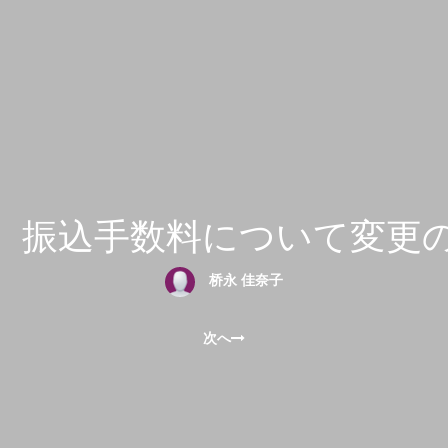
】振込手数料について変更
桥永 佳奈子
次へ