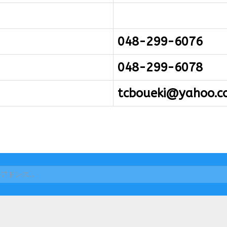
048-299-6076
048-299-6078
tcboueki@yahoo.co