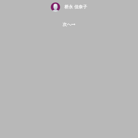
桥永 佳奈子
次へ