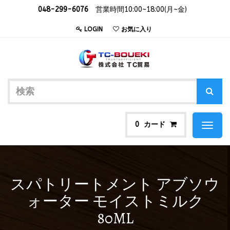
048-299-6076
営業時間10:00~18:00(月~金)
LOGIN
お気に入り
カード
0
Toggl
naviga
スパトリートメント アブソウ
ォーター モイストミルク
80ML