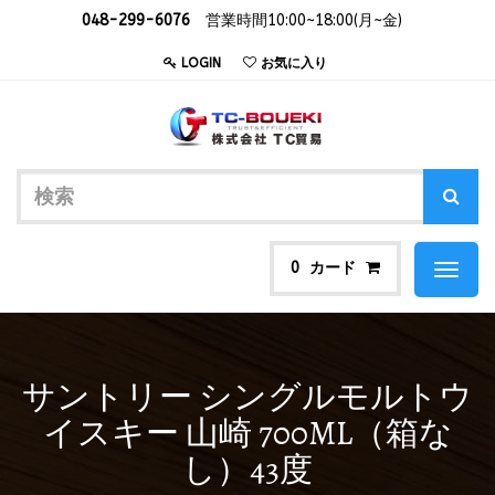
048-299-6076
営業時間10:00~18:00(月~金)
LOGIN
お気に入り
カード
0
Toggl
naviga
サントリー シングルモルトウ
イスキー 山崎 700ML（箱な
し）43度