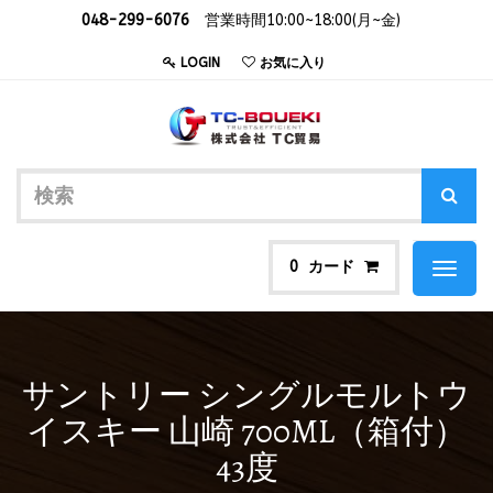
048-299-6076
営業時間10:00~18:00(月~金)
LOGIN
お気に入り
カード
0
Toggl
naviga
サントリー シングルモルトウ
イスキー 山崎 700ML（箱付）
43度