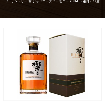
サントリー 響 ジャパニーズハーモニー 700ML（箱付）43度