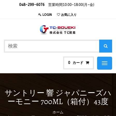
048-299-6076
営業時間10:00~18:00(月~金)
LOGIN
お気に入り
カード
0
Toggl
naviga
サントリー 響 ジャパニーズハ
ーモニー 700ML（箱付）43度
ホーム