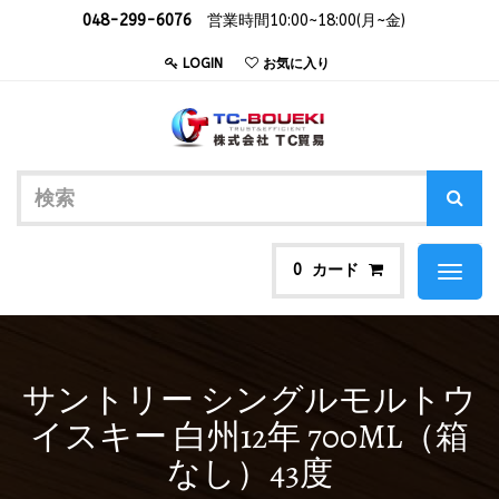
048-299-6076
営業時間10:00~18:00(月~金)
LOGIN
お気に入り
カード
0
Toggl
naviga
サントリー シングルモルトウ
イスキー 白州12年 700ML（箱
なし）43度