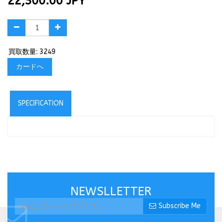
22,300.00
JPY
買取数量: 3249
カードへ
SPECIFICATION
NEWSLLETTER
Subscribe Me