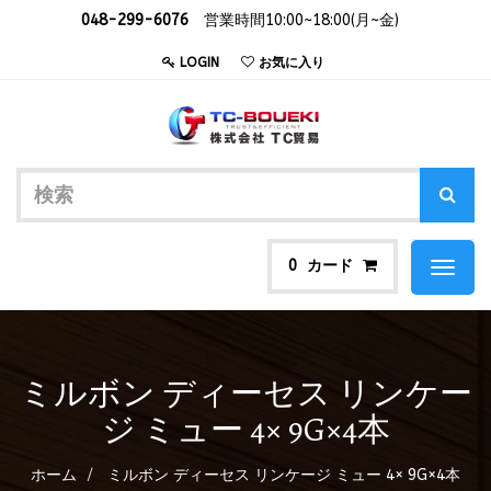
048-299-6076
営業時間10:00~18:00(月~金)
LOGIN
お気に入り
カード
0
Toggl
naviga
ミルボン ディーセス リンケー
ジ ミュー 4× 9G×4本
ホーム
ミルボン ディーセス リンケージ ミュー 4× 9G×4本