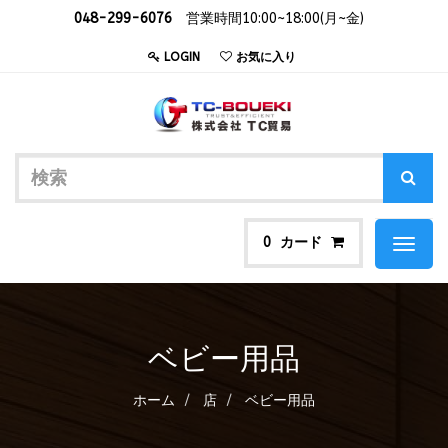
048-299-6076
営業時間10:00~18:00(月~金)
LOGIN
お気に入り
カード
0
Toggl
naviga
ベビー用品
ホーム
店
ベビー用品