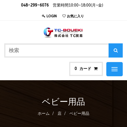
048-299-6076
営業時間10:00~18:00(月~金)
LOGIN
お気に入り
カード
0
Toggl
naviga
ベビー用品
ホーム
店
ベビー用品