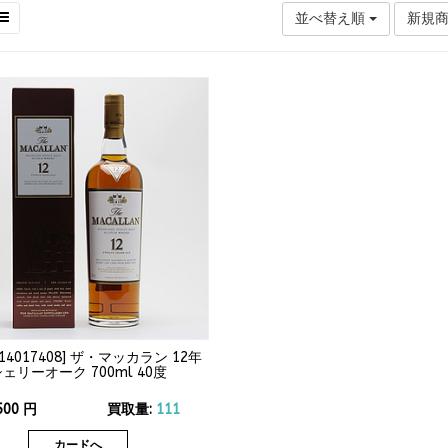
並べ替え順
新規
14017408
]
ザ・マッカラン 12年
ェリーオーク 700ml 40度
500
円
買取量:
111
カードへ