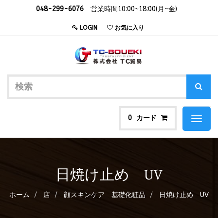
048-299-6076
営業時間10:00~18:00(月~金)
LOGIN
お気に入り
カード
0
Toggl
naviga
日焼け止め UV
ホーム
店
顔スキンケア 基礎化粧品
日焼け止め UV