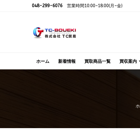
048-299-6076
営業時間10:00~18:00(月~金)
ホーム
新着情報
買取商品一覧
買収案内
ホ