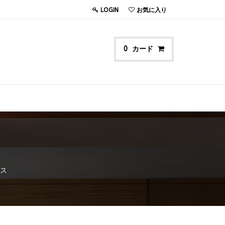
LOGIN
お気に入り
カード
0
ス