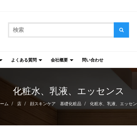
よくある質問
会社概要
問い合わせ
化粧水、乳液、エッセンス
ーム
店
顔スキンケア 基礎化粧品
化粧水、乳液、エッセン