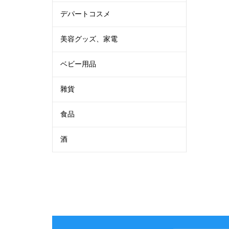
デパートコスメ
美容グッズ、家電
ベビー用品
雜貨
食品
酒