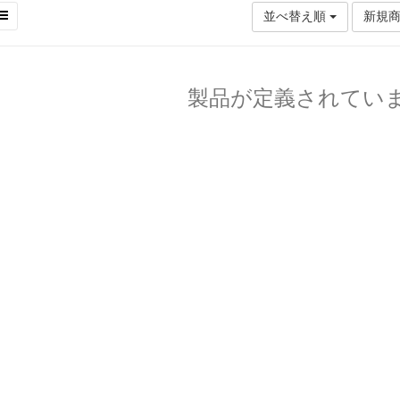
並べ替え順
新規
製品が定義されてい