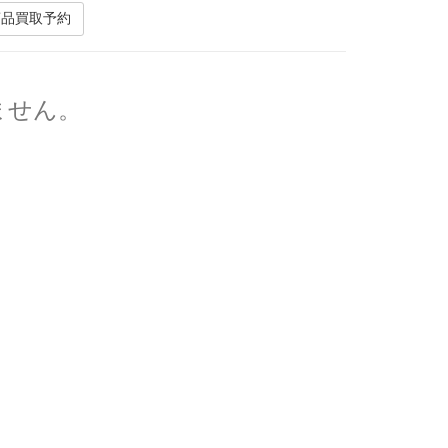
商品買取予約
ません。