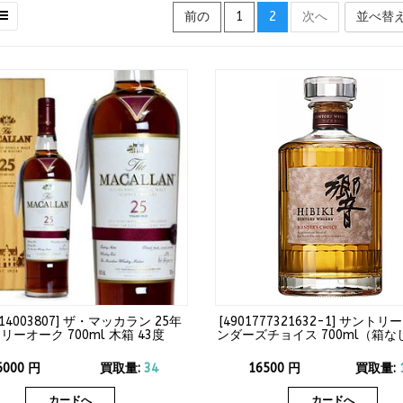
前の
1
2
次へ
並べ替
14003807
]
ザ・マッカラン 25年
[
4901777321632-1
]
サントリー
リーオーク 700ml 木箱 43度
ンダーズチョイス 700ml（箱な
6000
円
買取量:
34
16500
円
買取量:
カードへ
カードへ