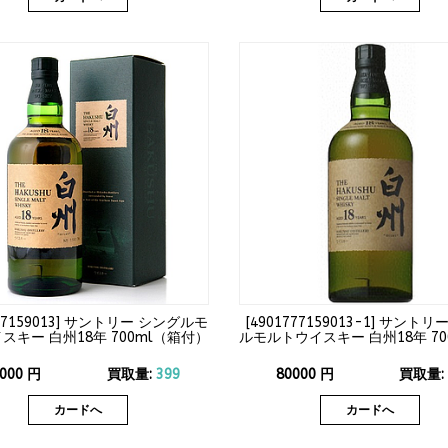
7159013
]
サントリー シングルモ
[
4901777159013-1
]
サントリー
スキー 白州18年 700ml（箱付）
ルモルトウイスキー 白州18年 70
43度
なし）43度
000
円
買取量:
399
80000
円
買取量
カードへ
カードへ