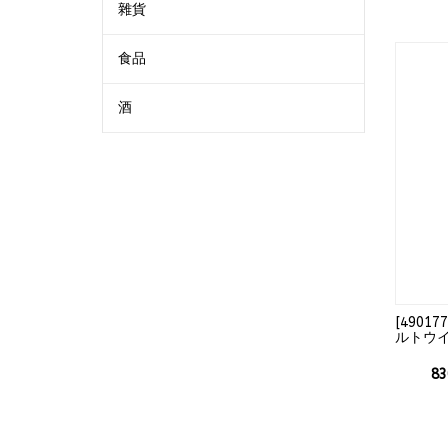
雜貨
食品
酒
[
490177
ルトウイ
83