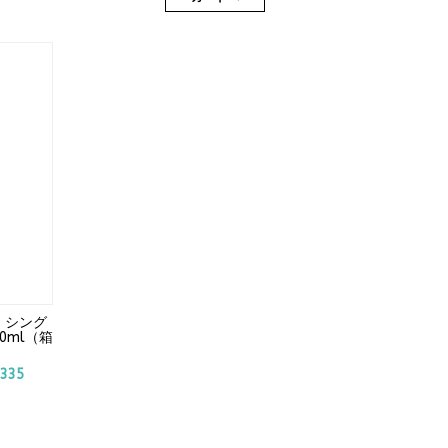
 シング
0ml（箱
:
335