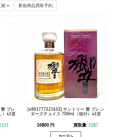
え順
新規商品買取予約
 響 ブレ
[
4901777321632
]
サントリー 響 ブレン
し）43度
ダーズチョイス 700ml（箱付）43度
1111
16800
円
買取量:
3287
カードへ